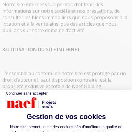
Notre site internet vous permet d’obtenir des
informations sur notre société et nos prestations, de
consulter les biens immobiliers que nous proposons à la
location et à la vente ainsi que des articles que nous
publions sur notre domaine d’activité.
3.UTILISATION DU SITE INTERNET
L’ensemble du contenu de notre site est protégé par un
droit d’auteur et, sauf disposition contraire, est la
propriété exclusive et totale de Naef Holding
S.A. Le fait d’ouvrir des pages, de les télécharger ou de les
copier ne conduit pas à l’acquisition de droits (droits
d’utilisation, droits de propriété intellectuelle, etc.). Sauf
autorisation préalable écrite, il est interdit de reproduire,
de transmettre (par tout biais), de modifier, de mettre en
lien ou d’utiliser notre site internet à des fins publiques,
commerciales, ou privées. De même, toute utilisation du